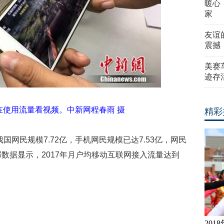
暖心
家
友谊
震撼
美赛
迹存
在使用流量看视频。中新网程春雨 摄
精彩
我国网民规模7.72亿，手机网民规模已达7.53亿，网民
数据显示，2017年月户均移动互联网接入流量达到
？
20