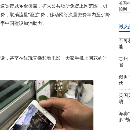
英国
高速宽带城乡全覆盖，扩大公共场所免费上网范围，明
拍到
费，取消流量“漫游”费，移动网络流量资费年内至少降
数字中国建设加油助力。
最热
不可
能
电话，甚至在线玩直播和看电影，大家手机上网花的时
贵州
省
俄男
伏
英国
萌
海狮
多“劫