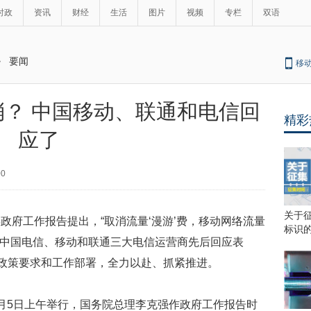
时政
资讯
财经
生活
图片
视频
专栏
双语
>
要闻
移
？ 中国移动、联通和电信回
精彩
应了
00
关于
8年政府工作报告提出，“取消流量‘漫游’费，移动网络流量
标识
间，中国电信、移动和联通三大电信运营商先后回应表
关政策要求和工作部署，全力以赴、抓紧推进。
月5日上午举行，国务院总理李克强作政府工作报告时