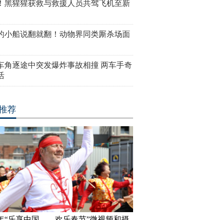
！黑猩猩获救与救援人员共驾飞机至新
的小船说翻就翻！动物界同类厮杀场面
车角逐途中突发爆炸事故相撞 两车手奇
活
推荐
18年“乐享中国——欢乐春节”微视频和摄