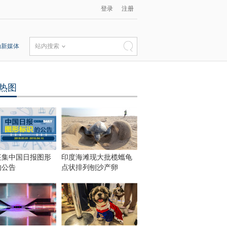
登录
注册
动新媒体
站内搜索
热图
征集中国日报图形
印度海滩现大批榄蠵龟
的公告
点状排列刨沙产卵