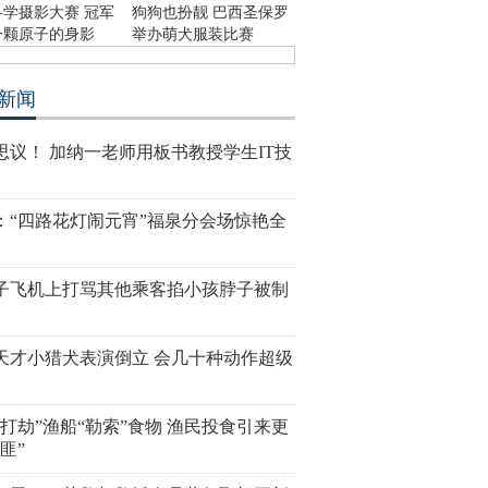
科学摄影大赛 冠军
狗狗也扮靓 巴西圣保罗
一颗原子的身影
举办萌犬服装比赛
新闻
思议！ 加纳一老师用板书教授学生IT技
：“四路花灯闹元宵”福泉分会场惊艳全
子飞机上打骂其他乘客掐小孩脖子被制
天才小猎犬表演倒立 会几十种动作超级
“打劫”渔船“勒索”食物 渔民投食引来更
匪”