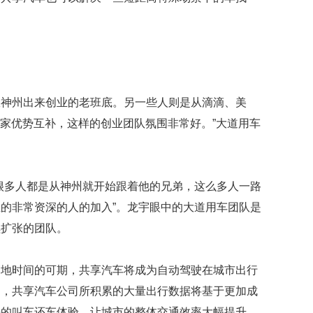
才
。
小
猎
犬
表
演
倒
从神州出来创业的老班底。另一些人则是从滴滴、美
立
大家优势互补，这样的创业团队氛围非常好。”大道用车
会
几
十
种
很多人都是从神州就开始跟着他的兄弟，这么多人一路
动
作
的非常资深的人的加入”。龙宇眼中的大道用车团队是
超
续扩张的团队。
级
萌
落地时间的可期，共享汽车将成为自动驾驶在城市出行
海
狮
中，共享汽车公司所积累的大量出行数据将基于更加成
劫
好的叫车还车体验、让城市的整体交通效率大幅提升。