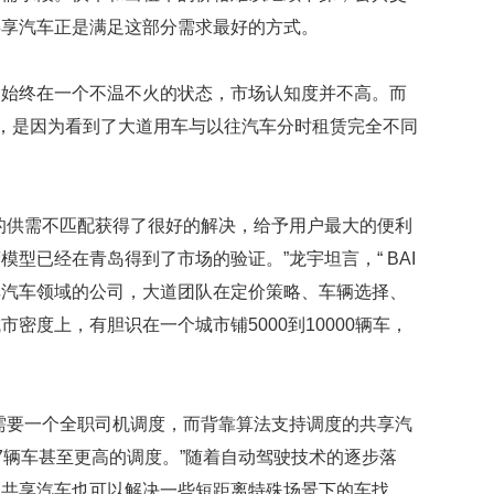
子
飞
共享汽车正是满足这部分需求最好的方式。
机
上
场始终在一个不温不火的状态，市场认知度并不高。而
打
骂
车，是因为看到了大道用车与以往汽车分时租赁完全不同
其
他
乘
客
的供需不匹配获得了很好的解决，给予用户最大的便利
掐
小
型已经在青岛得到了市场的验证。”龙宇坦言，“ BAI
孩
享汽车领域的公司，大道团队在定价策略、车辆选择、
脖
密度上，有胆识在一个城市铺5000到10000辆车，
子
被
制
伏
需要一个全职司机调度，而背靠算法支持调度的共享汽
英
7辆车甚至更高的调度。”随着自动驾驶技术的逐步落
国
天
。共享汽车也可以解决一些短距离特殊场景下的车找