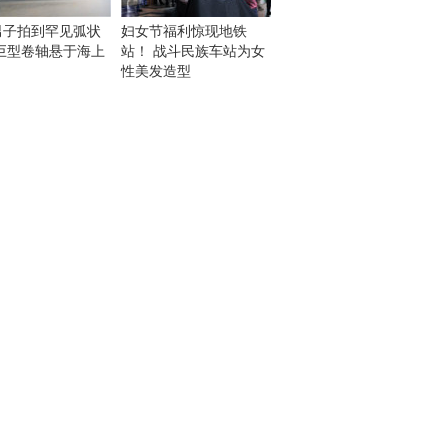
男子拍到罕见弧状
妇女节福利惊现地铁
似巨型卷轴悬于海上
站！ 战斗民族车站为女
性美发造型
！