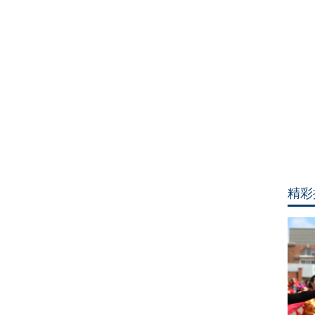
物
界
同
类
厮
杀
场
面
震
撼
精彩