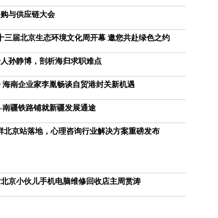
救
援
采购与供应链大会
人
员
第十三届北京生态环境文化周开幕 邀您共赴绿色之约
共
驾
始人孙静博，剖析海归求职难点
飞
机
至
开 海南企业家李胤畅谈自贸港封关新机遇
新
家
—南疆铁路铺就新疆发展通途
友
群北京站落地，心理咨询行业解决方案重磅发布
谊
的
小
船
说
访北京小伙儿手机电脑维修回收店主周赏涛
翻
就
翻
动