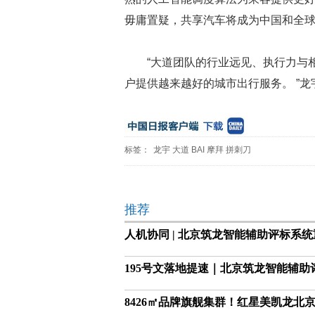
毋庸置疑，共享汽车将成为中国和全
“大道团队的行业远见、执行力与
户提供越来越好的城市出行服务。 ”龙
标签：
龙宇
大道
BAI
摩拜
拼刺刀
推荐
人机协同 | 北京筑龙智能辅助评标系
195号文落地提速｜北京筑龙智能辅
8426㎡品牌旗舰集群！红星美凯龙北