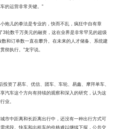
能
车的运营非常关键。”
贵
州
个小炮儿的拳法是专业的，快而不乱，疯狂中自有章
路
了3轮数千万美元的融资，这在业界是非常罕见的超级
花
灯
放数和订单数一直在攀升。在未来的人才储备、系统建
闹
贯彻执行。”龙宇说。
元
宵
泉
分
会
场
先后投资了易车、优信、团车、车轮、易鑫、摩拜单车、
惊
共享汽车这个方向有持续的观察和深入的研究，认为这
艳
全
的行业。
省
俄
在城市中距离和长距离出行中，还没有一种出行方式可
男
的需求段。快车和出租车的价格难以继续下探，公共交