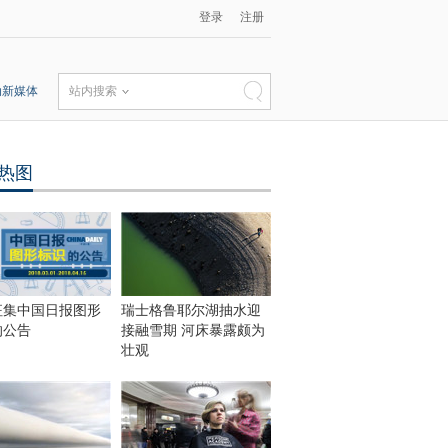
登录
注册
动新媒体
站内搜索
热图
“独
征集中国日报图形
瑞士格鲁耶尔湖抽水迎
”富
的公告
接融雪期 河床暴露颇为
壮观