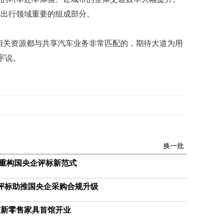
船
球出行领域重要的组成部分。
索
物
渔
相关资源都与共享汽车业务非常匹配的，期待大道为用
民
投
宇说。
食
引
来
更
多
匪
暖
换一批
心
黑
统重构国央企评标新范式
猩
猩
助评标助推国央企采购合规升级
获
救
京新零售家具首馆开业
与