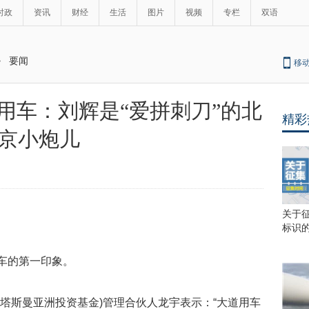
时政
资讯
财经
生活
图片
视频
专栏
双语
>
要闻
移
道用车：刘辉是“爱拼刺刀”的北
精彩
最
京小炮儿
热
新
A
股
闻
飞
来
角
关于
兽
标识
士
康
用车的第一印象。
36
天
光
贝塔斯曼亚洲投资基金)管理合伙人龙宇表示：“大道用车
速