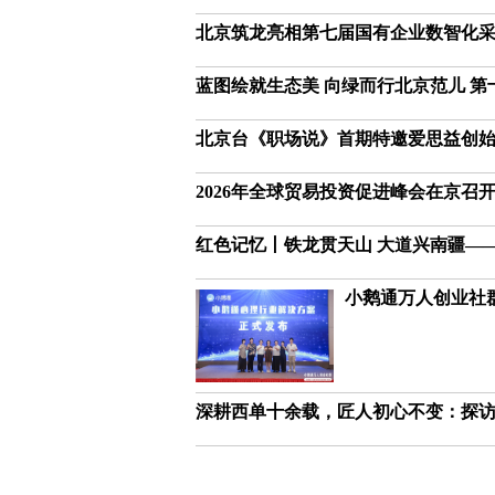
北京筑龙亮相第七届国有企业数智化
蓝图绘就生态美 向绿而行北京范儿 
北京台《职场说》首期特邀爱思益创
2026年全球贸易投资促进峰会在京召
红色记忆丨铁龙贯天山 大道兴南疆—
小鹅通万人创业社
深耕西单十余载，匠人初心不变：探