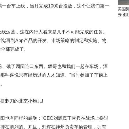
过
月第一台车上线，当月完成1000台投放，这个让我们第一
美国
会
云 
不
可
车上线运营，这在内行人看来是几乎不可能完成的任务。
思
线;再到App产品的开发、市场策略的制定和实施、物
议
加
天全部完成了。
纳
一
老
场，饿了囫囵吃口东西。辉哥也和我们一起在车场，浑
师
那种喜悦只有经历过的人才知道。”当时参加了车辆上
用
说。
板
书
教
拼刺刀的北京小炮儿!
授
学
生
阳也有同样的感受：“CEO刘辉真正带兵在战场上拼过
IT
技
是排在前列的。并且，刘辉在神州负责车辆管理，拥有