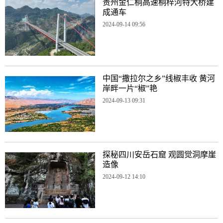
贵州金仁桐高速桐梓河特大桥建
成通车
2024-09-14 09:56
中国“撒拉尔之乡”线椒丰收 黄河
岸畔一片“椒”艳
2024-09-13 09:31
探秘四川安岳石窟 观圆觉洞摩崖
造像
2024-09-12 14:10