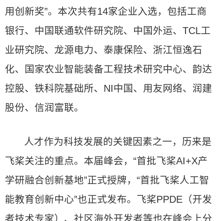
用创新奖”。本次共有14家企业入选，包括工商
银行、中国联通软件研究院、中国外运、TCL工
业研究院、龙源电力、泰康保险、浙江恒逸石
化、国家农业智能装备工程技术研究中心、韵达
控股、铁科院基础所、NI中国、用友网络、润建
股份、信润富联。
人才作为科技发展的关键因素之一，历来是
飞桨关注的重点。本届峰会，“首批飞桨AI+X产
学研融合创新基地”正式授牌，“首批飞桨人工智
能教育创新中心”也正式发布。飞桨PPDE（开发
者技术专家）、社区海外开发者等也在峰会上分