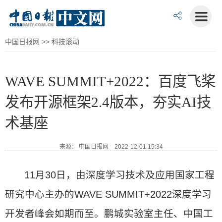
中国日报网
>>
科技滚动
WAVE SUMMIT+2022：百度飞桨
发布开源框架2.4版本，夯实AI技
术基座
来源： 中国日报网 2022-12-01 15:34
11月30日，由深度学习技术及应用国家工程
研究中心主办的WAVE SUMMIT+2022深度学习
开发者峰会如期而至。鹏城实验室主任、中国工