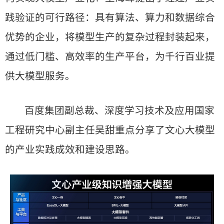
践验证的可行路径：具有算法、算力和数据综合
优势的企业，将模型生产的复杂过程封装起来，
通过低门槛、高效率的生产平台，为千行百业提
供大模型服务。
百度集团副总裁、深度学习技术及应用国家
工程研究中心副主任吴甜重点分享了文心大模型
的产业实践成效和建设思路。