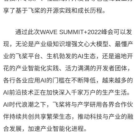
享了基于飞桨的开源实践和成长历程。
通过此次WAVE SUMMIT+2022峰会可以发
现，无论是产业级知识增强文心大模型、最懂产
业的飞桨平台、生机勃发的AI生态，还是遍地开
花的产业智能化实践、活力满满的开发者团体，
各行各业应用AI的门槛在不断降低，越来越多的
AI前沿技术正在加快深入千家万户的生产生活。
AI时代浪潮之下，飞桨将与产学研用各界合作伙
伴持续共创共享繁荣生态，推动科技与产业的融
合发展，加速产业智能化进程。