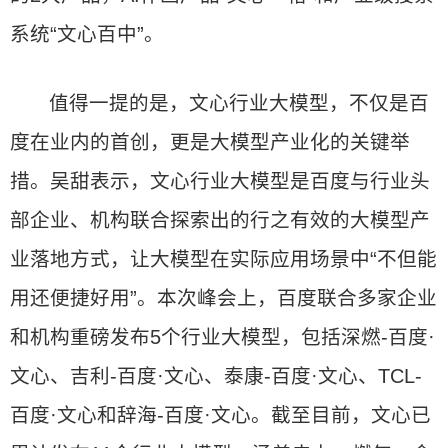
系统“文心百中”。
值得一提的是，文心行业大模型，不仅是百
度在业内的首创，更是大模型产业化的关键举
措。吴甜表示，文心行业大模型是百度与行业头
部企业、机构联合探索出的行之有效的大模型产
业落地方式，让大模型在实际应用场景中“不但能
用还便捷好用”。本次峰会上，百度联合多家企业
和机构重磅发布5个行业大模型，包括深燃-百度·
文心、吉利-百度·文心、泰康-百度·文心、TCL-
百度·文心和辞海-百度·文心。截至目前，文心已