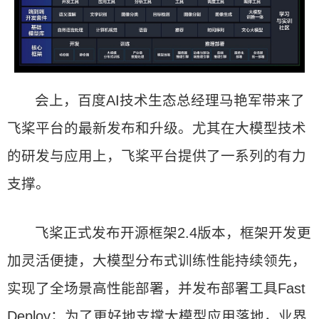
会上，百度AI技术生态总经理马艳军带来了
飞桨平台的最新发布和升级。尤其在大模型技术
的研发与应用上，飞桨平台提供了一系列的有力
支撑。
飞桨正式发布开源框架2.4版本，框架开发更
加灵活便捷，大模型分布式训练性能持续领先，
实现了全场景高性能部署，并发布部署工具Fast
Deploy；为了更好地支撑大模型应用落地，业界