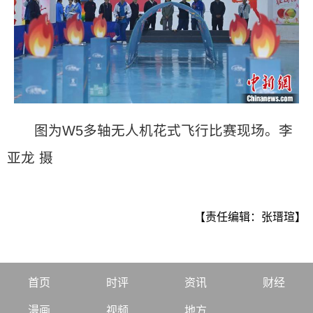
图为W5多轴无人机花式飞行比赛现场。李
亚龙 摄
【责任编辑：张瑨瑄】
首页
时评
资讯
财经
漫画
视频
地方