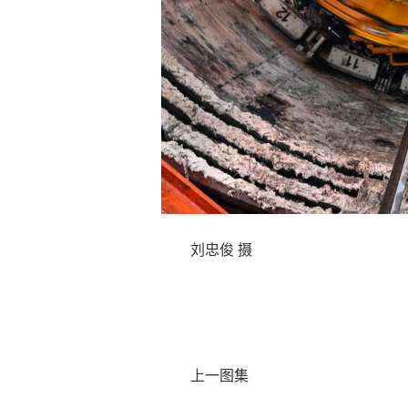
刘忠俊 摄
上一图集