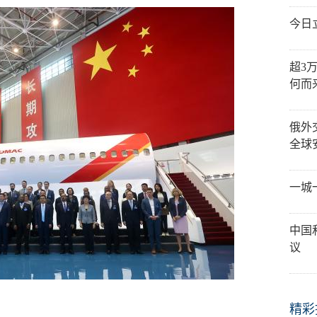
今日
超3
何而
俄外
全球
一城
中国
议
精彩