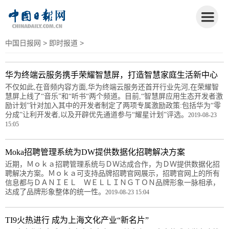
中国日报网
>
即时报道
>
华为终端云服务携手荣耀智慧屏，打造智慧家庭生活新中心
不仅如此,在音频内容方面,华为终端云服务还首开行业先河,在荣耀智
慧屏上线了“音乐”和“听书“两个频道。目前,“智慧屏应用生态开发者激
励计划”针对加入其中的开发者制定了两项专属激励政策:包括华为“零
分成”让利开发者,以及开辟优先通道参与“耀星计划”评选。
2019-08-23
15:05
Moka招聘管理系统为DW提供数据化招聘解决方案
近期，Ｍｏｋａ招聘管理系统与ＤＷ达成合作，为ＤＷ提供数据化招
聘解决方案。Ｍｏｋａ可支持品牌招聘官网展示，招聘官网上的所有
信息都与ＤＡＮＩＥＬ ＷＥＬＬＩＮＧＴＯＮ品牌形象一脉相承，
达成了品牌形象整体的统一性。
2019-08-23 15:04
TI9火热进行 成为上海文化产业“新名片”