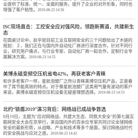
业提供了标准、统一、全面的服务，提升了企业的对外形象，同时也
增强了客户粘性。
2019-08-23 14:56
ISC现场直击：工控安全应对强风险，领跑新赛道，共建新生
态
在圆桌讨论中，赵宇就目前工业互联网安全的三个问题给出了木链的
规划：２、我们正在与国内外自动化厂商进行深度合作，针对不同行
业，研究用户痛点，与行业专家、自动化厂商一起合作，定制行业专
属解决方案。
2019-08-23 14:55
美博永磁变频空压机省电42%，再获老客户青睐
和许多老客户一样，星航泡塑厂之所以青睐美博空压机产品，正是看
中了其节能高效的特点。对于像星航泡塑厂这类用气量有波动的客户
来说，美博永磁变频空压机设备无疑是理想选择。
2019-08-23 14:53
北约“锁盾2019”演习背后：网络战已成战争首选
8月19日，主题为“应对网络战、共建大生态、同筑大安全”的第七届互
联网安全大会在京举行，来自国内外的百余位专家共同讨论全球网络
安全的最新形势，从战略、产业和技术等多个层面，探讨网络战时代
的安全挑战与应对之道。
2019-08-23 14:42