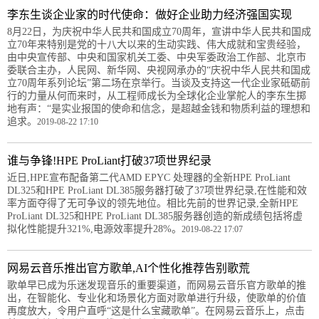
李东生谈企业家的时代使命：做好企业助力经济强国实现
8月22日，为庆祝中华人民共和国成立70周年，宣讲中华人民共和国成
立70年来特别是党的十八大以来的生动实践、伟大成就和宝贵经验，
由中央宣传部、中央和国家机关工委、中央军委政治工作部、北京市
委联合主办，人民网、新华网、央视网承办的“庆祝中华人民共和国成
立70周年系列论坛”第二场在京举行。当谈及支持这一代企业家砥砺前
行的力量从何而来时，从工程师成长为全球化企业掌舵人的李东生掷
地有声：“是实业报国的使命和信念，是超越金钱和物质利益的理想和
追求。
2019-08-22 17:10
谁与争锋!HPE ProLiant打破37项世界纪录
近日,HPE宣布配备第二代AMD EPYC 处理器的全新HPE ProLiant
DL325和HPE ProLiant DL385服务器打破了37项世界纪录,在性能和效
率方面夺得了无可争议的领先地位。相比先前的世界记录,全新HPE
ProLiant DL325和HPE ProLiant DL385服务器创造的新成绩包括将虚
拟化性能提升321%,电源效率提升28%。
2019-08-22 17:07
网易云音乐推出官方歌单,AI个性化推荐告别歌荒
歌单早已成为乐迷发现音乐的重要渠道，而网易云音乐官方歌单的推
出，在智能化、专业化和场景化方面对歌单进行升级，使歌单的价值
再度放大，令用户直呼“这是什么宝藏歌单”。在网易云音乐上，点击