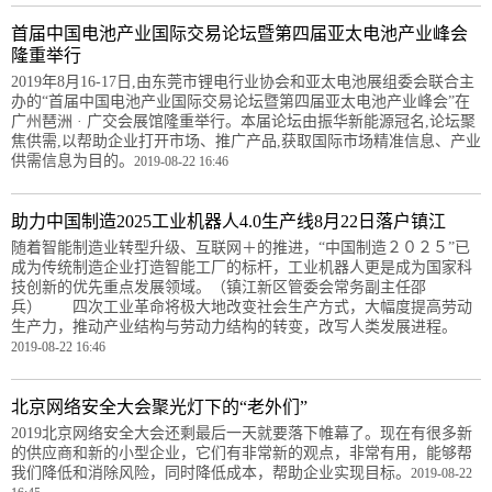
首届中国电池产业国际交易论坛暨第四届亚太电池产业峰会
隆重举行
2019年8月16-17日,由东莞市锂电行业协会和亚太电池展组委会联合主
办的“首届中国电池产业国际交易论坛暨第四届亚太电池产业峰会”在
广州琶洲 · 广交会展馆隆重举行。本届论坛由振华新能源冠名,论坛聚
焦供需,以帮助企业打开市场、推广产品,获取国际市场精准信息、产业
供需信息为目的。
2019-08-22 16:46
助力中国制造2025工业机器人4.0生产线8月22日落户镇江
随着智能制造业转型升级、互联网＋的推进，“中国制造２０２５”已
成为传统制造企业打造智能工厂的标杆，工业机器人更是成为国家科
技创新的优先重点发展领域。（镇江新区管委会常务副主任邵
兵） 四次工业革命将极大地改变社会生产方式，大幅度提高劳动
生产力，推动产业结构与劳动力结构的转变，改写人类发展进程。
2019-08-22 16:46
北京网络安全大会聚光灯下的“老外们”
2019北京网络安全大会还剩最后一天就要落下帷幕了。现在有很多新
的供应商和新的小型企业，它们有非常新的观点，非常有用，能够帮
我们降低和消除风险，同时降低成本，帮助企业实现目标。
2019-08-22