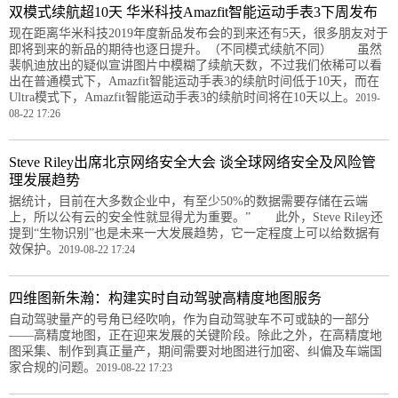
双模式续航超10天 华米科技Amazfit智能运动手表3下周发布
现在距离华米科技2019年度新品发布会的到来还有5天，很多朋友对于
即将到来的新品的期待也逐日提升。（不同模式续航不同） 虽然
裴帆迪放出的疑似宣讲图片中模糊了续航天数，不过我们依稀可以看
出在普通模式下，Amazfit智能运动手表3的续航时间低于10天，而在
Ultra模式下，Amazfit智能运动手表3的续航时间将在10天以上。
2019-
08-22 17:26
Steve Riley出席北京网络安全大会 谈全球网络安全及风险管
理发展趋势
据统计，目前在大多数企业中，有至少50%的数据需要存储在云端
上，所以公有云的安全性就显得尤为重要。” 此外，Steve Riley还
提到“生物识别”也是未来一大发展趋势，它一定程度上可以给数据有
效保护。
2019-08-22 17:24
四维图新朱瀚：构建实时自动驾驶高精度地图服务
自动驾驶量产的号角已经吹响，作为自动驾驶车不可或缺的一部分
——高精度地图，正在迎来发展的关键阶段。除此之外，在高精度地
图采集、制作到真正量产，期间需要对地图进行加密、纠偏及车端国
家合规的问题。
2019-08-22 17:23