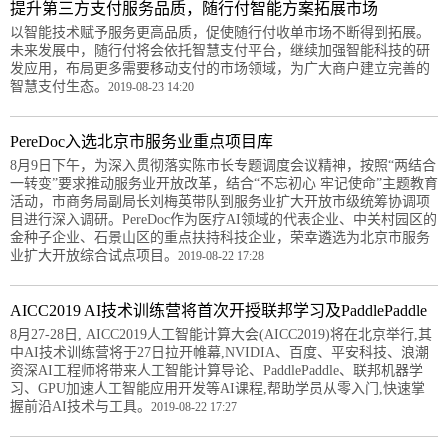
提升第三方支付服务品质，随行付智能方案拓展市场
以智能技术赋予服务更高品质，促使随行付收单市场不断得到拓展。
未来发展中，随行付将会依托智慧支付平台，继续加强智能科技的研
发应用，布局更多需要移动支付的市场领域，为广大商户建立完善的
智慧支付生态。
2019-08-23 14:20
PereDoc入选北京市服务业重点项目库
8月9日下午，为深入贯彻落实陈市长专题调度会议精神，按照“两结合
一转变”要求推动服务业开放改革，结合“不忘初心 牢记使命”主题教育
活动，市商务局副局长刘梅英带队到服务业扩大开放市级统筹协调项
目进行深入调研。PereDoc作为医疗AI领域的代表企业、中关村园区的
金种子企业、石景山区的重点扶持科技企业，荣幸遴选为北京市服务
业扩大开放综合试点项目。
2019-08-22 17:28
AICC2019 AI技术训练营将首次开授联邦学习及PaddlePaddle
8月27-28日, AICC2019人工智能计算大会(AICC2019)将在北京举行,其
中AI技术训练营将于27日拉开帷幕,NVIDIA、百度、平安科技、浪潮
资深AI工程师将带来人工智能计算导论、PaddlePaddle、联邦机器学
习、GPU加速人工智能应用开发等AI课程,帮助学员从零入门,快速掌
握前沿AI技术与工具。
2019-08-22 17:27