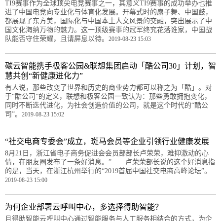
TI9赛事作为全球顶尖电竞赛事之一，其意义TI9赛事的成功举办也推
进了中国电竞向专业化与体育化发展。开幕式时的扇子舞、中国鼓，
都展现了东方美，国际化与中国本土人文风景的交融，突出展示了中
国文化海纳万物的魅力。这一顶级赛事的冠军终究花落谁家，中国战
队能否守住荣耀，且请屏息以待。
2019-08-23 15:03
碳云智能携手极客公园&联想集团启动「酷公司30」计划，智
慧共创“新健康进化力”
有人说，那些改变了世界和历史的商业势力都可以称之为「酷」。对
于“酷公司”的定义，联想和极客公园一致认为：那些勇敢拥抱变化，
同时不断迭代进化，为社会创造价值的公司，就是这个时代的“酷公
司”。
2019-08-23 15:02
“社交电商专委会”成立，斑马会员等企业引领行业健康发展
8月21日，浙江省电子商务促进会会员部部长卢荣荣，难抑激动的心
情，在朋友圈发布了一条好消息。” 卢荣荣部长说的这个好消息指
的是，当天，在浙江杭州举行的“2019首届中国社交电商高峰论坛”。
2019-08-23 15:00
为何企业部署云呼叫中心，多选择得助智能？
且得助智能云呼叫中心通过智能服务与人工服务相结合的方式，为企