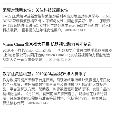
荣耀对话新女性：关注科技赋能女性
8月22日,荣耀对话新女性暨荣耀20系列冰岛幻境派对在京举办。PINK
BOBO荣耀粉波族横空出世,荣耀与女性共同创享美好生活 张晓云
在《智慧她时代,锐丽新女性》主题分享中表示,荣耀作为面向年轻人的
科技潮牌,一直非常关注年轻女性用户。
2019-08-23 14:41
Vision China 北京盛大开幕 机器视觉助力智能制造
2019,不一样的Vision China北京 机器视觉产业联盟携手慕尼黑展览
(上海)有限公司共同打造的 Vision China -北京机器视觉助力智能制造
创新大会一直以来备受瞩目。
2019-08-23 14:24
数字让灵感绽放，2019第3届易观算法大赛来了
作为数据智能产品和平台提供商，易观始终秉持着让数据能力平民化
的企业愿景，依托海量数字用户资产及算法模型为核心的大数据产
品、平台及解决方案，帮助客户构建数据驱动营销闭环，实现产品的
精细化运营。· 9月29日，初赛前10名参赛选手，现场或在线进行答
辩，晋级决赛团队需提前准备答辩材料，包括答辩PPT、参赛总结、
算法核心代码
2019-08-23 14:21