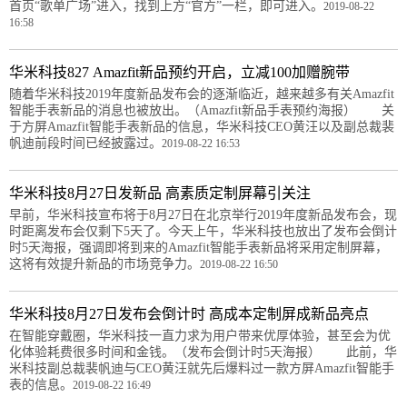
首页“歌单广场”进入，找到上方“官方”一栏，即可进入。
2019-08-22
16:58
华米科技827 Amazfit新品预约开启，立减100加赠腕带
随着华米科技2019年度新品发布会的逐渐临近，越来越多有关Amazfit
智能手表新品的消息也被放出。（Amazfit新品手表预约海报） 关
于方屏Amazfit智能手表新品的信息，华米科技CEO黄汪以及副总裁裴
帆迪前段时间已经披露过。
2019-08-22 16:53
华米科技8月27日发新品 高素质定制屏幕引关注
早前，华米科技宣布将于8月27日在北京举行2019年度新品发布会，现
时距离发布会仅剩下5天了。今天上午，华米科技也放出了发布会倒计
时5天海报，强调即将到来的Amazfit智能手表新品将采用定制屏幕，
这将有效提升新品的市场竞争力。
2019-08-22 16:50
华米科技8月27日发布会倒计时 高成本定制屏成新品亮点
在智能穿戴圈，华米科技一直力求为用户带来优厚体验，甚至会为优
化体验耗费很多时间和金钱。（发布会倒计时5天海报） 此前，华
米科技副总裁裴帆迪与CEO黄汪就先后爆料过一款方屏Amazfit智能手
表的信息。
2019-08-22 16:49