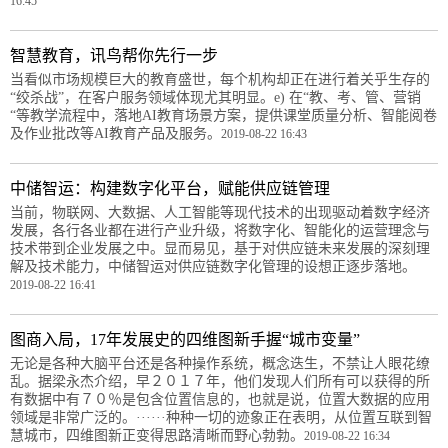
16:45
智慧教育，讯鸟帮你先行一步
当看似市场规模巨大的教育盛世，每个机构却正在进行着关乎生存的
“绞杀战”，在客户服务领域体现尤其明显。e) 在“教、考、管、营销
“等教学流程中，落地AI教育场景方案，提供课堂质量分析、智能阅卷
及作业批改等AI教育产品及服务。
2019-08-22 16:43
中储智运：构建数字化平台，赋能供应链管理
当前，物联网、大数据、人工智能等现代技术的出现驱动着数字经济
发展，各行各业都在进行产业升级，将数字化、智能化的运营理念与
技术带到企业发展之中。显而易见，基于对供应链未来发展的深刻理
解及技术能力，中储智运对供应链数字化管理的设想正逐步落地。
2019-08-22 16:41
图商入局，17年发展史的四维图新手握“城市变量”
无论是各种大脑平台还是各种操作系统，概念迭生，不禁让人眼花缭
乱。据梁永杰介绍，早２０１７年，他们发现人们所有可以获得的所
有数据中有７０％是包含位置信息的，也就是说，位置大数据的应用
领域是非常广泛的。······种种一切的迹象正在表明，从位置互联到智
慧城市，四维图新正变得思路清晰而野心勃勃。
2019-08-22 16:34