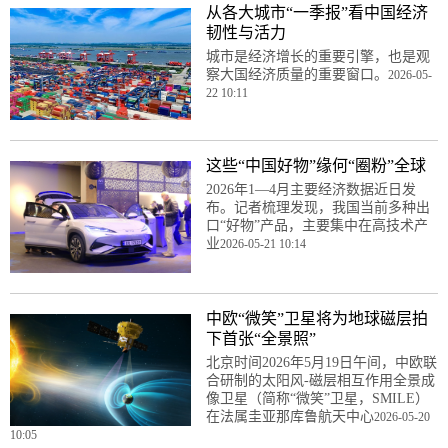
从各大城市“一季报”看中国经济
韧性与活力
城市是经济增长的重要引擎，也是观
察大国经济质量的重要窗口。
2026-05-
22 10:11
这些“中国好物”缘何“圈粉”全球
2026年1—4月主要经济数据近日发
布。记者梳理发现，我国当前多种出
口“好物”产品，主要集中在高技术产
业
2026-05-21 10:14
中欧“微笑”卫星将为地球磁层拍
下首张“全景照”
北京时间2026年5月19日午间，中欧联
合研制的太阳风-磁层相互作用全景成
像卫星（简称“微笑”卫星，SMILE）
在法属圭亚那库鲁航天中心
2026-05-20
10:05