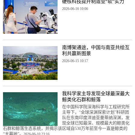
硬核科技提升制造业“软”实力
2026-06-16 10:06
南博架通途，中国与南亚共绘互
利共赢新图景
2026-06-15 10:17
我科学家主导发现全球最深最大
鲸类化石群和鲸落
在中国科学院深海科学与工程研究所
主导下，“全球深渊探索计划”科研团
队在东南印度洋迪亚曼蒂纳深渊，发
现全球已知最深、规模最大的鲸类化
石群和鲸落生态系统，并揭示该区域自530万年前至今一直是鲸类的
“大墓地”。
2026-06-10 23:16