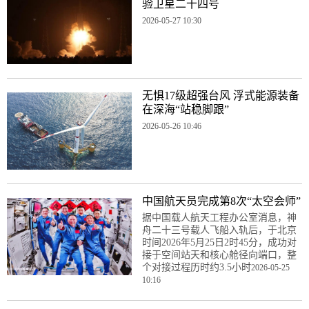
验卫星二十四号
2026-05-27 10:30
无惧17级超强台风 浮式能源装备
在深海“站稳脚跟”
2026-05-26 10:46
中国航天员完成第8次“太空会师”
据中国载人航天工程办公室消息，神
舟二十三号载人飞船入轨后，于北京
时间2026年5月25日2时45分，成功对
接于空间站天和核心舱径向端口，整
个对接过程历时约3.5小时
2026-05-25
10:16