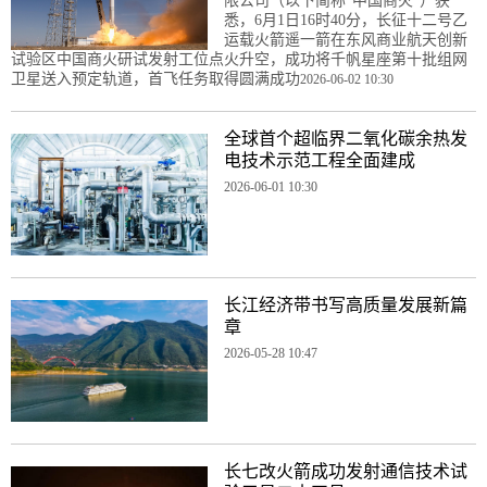
限公司（以下简称“中国商火”）获
悉，6月1日16时40分，长征十二号乙
运载火箭遥一箭在东风商业航天创新
试验区中国商火研试发射工位点火升空，成功将千帆星座第十批组网
卫星送入预定轨道，首飞任务取得圆满成功
2026-06-02 10:30
全球首个超临界二氧化碳余热发
电技术示范工程全面建成
2026-06-01 10:30
长江经济带书写高质量发展新篇
章
2026-05-28 10:47
长七改火箭成功发射通信技术试