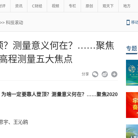
时评
资讯
C财经
视频
专栏
原创
观天下
地方
>>
科技滚动
移
顶？测量意义何在？……聚焦
专题
珠峰高程测量五大焦点
分享
：为啥一定要靠人登顶？测量意义何在？……聚焦2020
武思宇、王沁鸥