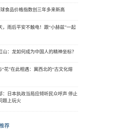
全球食品价格指数创三年多来新高
天，雨后平安不触电！跟“小赫兹”一起
红山：龙如何成为中国人的精神坐标？
”与“花”在此相遇：冀西北的“古文化熔
部：日本执政当局应倾听民众呼声 停止
问题上玩火
推荐