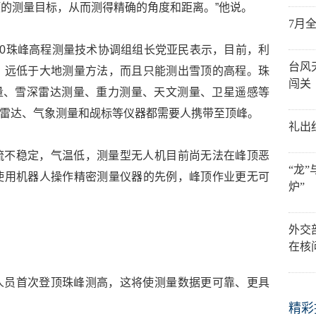
的测量目标，从而测得精确的角度和距离。”他说。
7月
20珠峰高程测量技术协调组组长党亚民表示，目前，利
台风
，远低于大地测量方法，而且只能测出雪顶的高程。珠
闯关
量、雪深雷达测量、重力测量、天文测量、卫星遥感等
深雷达、气象测量和觇标等仪器都需要人携带至顶峰。
礼出
流不稳定，气温低，测量型无人机目前尚无法在峰顶恶
“龙
使用机器人操作精密测量仪器的先例，峰顶作业更无可
炉”
外交
？
在核
人员首次登顶珠峰测高，这将使测量数据更可靠、更具
精彩