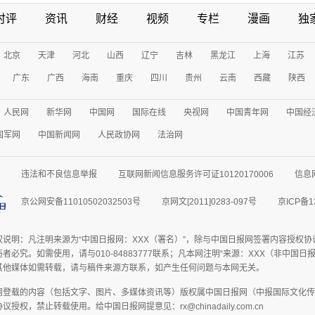
时评
资讯
财经
视频
专栏
漫画
独
北京
天津
河北
山西
辽宁
吉林
黑龙江
上海
江苏
广东
广西
海南
重庆
四川
贵州
云南
西藏
陕西
人民网
新华网
中国网
国际在线
央视网
中国青年网
中国经
国军网
中国新闻网
人民政协网
法治网
违法和不良信息举报
互联网新闻信息服务许可证10120170006
信息
京公网安备11010502032503号
京网文[2011]0283-097号
京ICP备1
权说明：凡注明来源为“中国日报网：XXX（署名）”，除与中国日报网签署内容授权
者必究。如需使用，请与010-84883777联系；凡本网注明“来源：XXX（非中国
其他媒体如需转载，请与稿件来源方联系，如产生任何问题与本网无关。
网登载的内容（包括文字、图片、多媒体资讯等）版权属中国日报网（中报国际文化传
授权，禁止转载使用。给中国日报网提意见：rx@chinadaily.com.cn