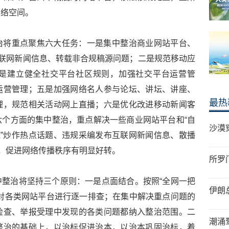
网络空间。
治将重点聚焦六大任务：一是集中整治商业网站平台、
互联网新闻信息、转载非合规稿源问题；二是规范移动应
三是建立健全社交平台社区规则，加强社交平台运营管
运营管理；五是加强网络名人参与论坛、讲坛、讲座、
最热
理，规范相关活动网上直播；六是优化改进移动新闻客
个方面的集中整治，重点解决一些商业网站平台和“自
沙漠
球”炒作热点话题、违规采编发布互联网新闻信息、散播
象，促进网络传播秩序有明显好转。
所罗
整治将坚持三个原则：一是点面结合。按照“全网一把
伊朗
对各类网站平台进行逐一排查；在集中解决重点问题的
检查、举报受理中发现的各类问题都纳入整治范围。二
潮涌
整治的基础上，以治标促进治本，以治本巩固治标，着