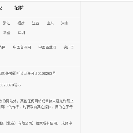
家
招聘
浙江
福建
江西
山东
河南
新疆
深圳
济网
中国台湾网
中国西藏网
央广网
网络传播视听节目许可证0108263号
3028878号-6
协议的网站外，其他任何网站或单位未经允许禁止
日报网）”的作品，均转载自其它媒体，目的在于传
媒（北京）有限公司）独家所有使用。 未经中