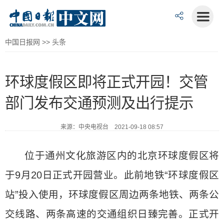
中国日报网
>>
头条
环球度假区即将正式开园！交管
部门发布交通预测及出行提示
来源：中央电视台 2021-09-18 08:57
位于通州文化旅游区内的北京环球度假区将
于9月20日正式开园营业。此前地铁“环球度假区
站”投入使用，环球度假区周边两条地铁、两条公
交线路、两条高速的交通组织日臻完善。正式开