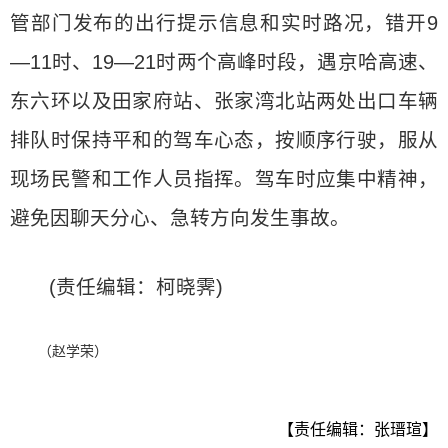
管部门发布的出行提示信息和实时路况，错开9
—11时、19—21时两个高峰时段，遇京哈高速、
东六环以及田家府站、张家湾北站两处出口车辆
排队时保持平和的驾车心态，按顺序行驶，服从
现场民警和工作人员指挥。驾车时应集中精神，
避免因聊天分心、急转方向发生事故。
(责任编辑：柯晓霁)
（赵学荣）
【责任编辑：张瑨瑄】