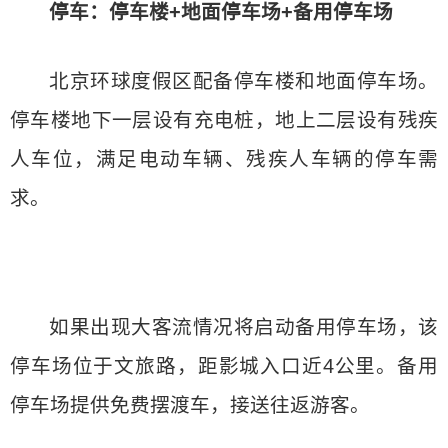
停车：停车楼+地面停车场+备用停车场
北京环球度假区配备停车楼和地面停车场。
停车楼地下一层设有充电桩，地上二层设有残疾
人车位，满足电动车辆、残疾人车辆的停车需
求。
如果出现大客流情况将启动备用停车场，该
停车场位于文旅路，距影城入口近4公里。备用
停车场提供免费摆渡车，接送往返游客。