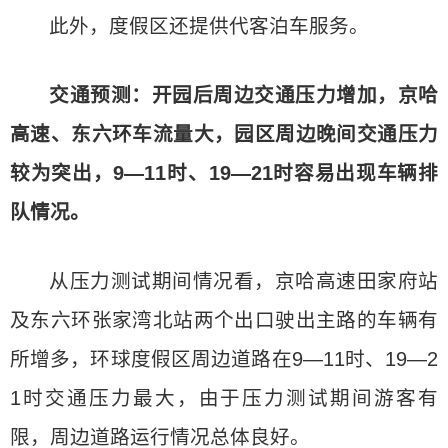
此外，度假区还提供代客泊车服务。
交通预测：开园后周边交通压力增加，京哈
高速、东六环车流量大，园区周边晚间交通压力
较为突出，9—11时、19—21时容易出现车辆排
队情况。
从压力测试期间情况看，京哈高速田家府站
及东六环张家湾北站两个出口驶出主路的车辆有
所增多，环球度假区周边道路在9—11时、19—2
1时交通压力最大，由于压力测试期间游客有
限，周边道路运行情况总体良好。