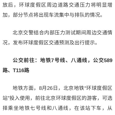
放后，环球度假区周边道路交通压力将明显增
加，部分节点将出现车流集中与排队的情况。
北京交警结合内部压力测试期间周边交通情
况，发布环球度假区交通预测及出行提示。
公交前往：地铁7号线、八通线，公交589
路、T116路
地铁方面，8月26日，北京地铁“环球度假区
站”投入使用，前往北京环球度假区的游客，可选
择乘坐地铁七号线和八通线，在该站下车，从