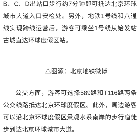
B、C、D出站口步行约7分钟即可抵达北京环球
城市大道入口安检处。另外，地铁1号线和八通
线实现跨线运营后，游客可乘坐1号线从始发站
古城直达环球度假区站。
△图源：北京地铁微博
公交方面，游客可选择589路和T116路两条
公交线路抵达北京环球度假区。此外，周边游客
可以沿北京环球度假区景观水系南岸的步行道徒
步到达北京环球城市大道。