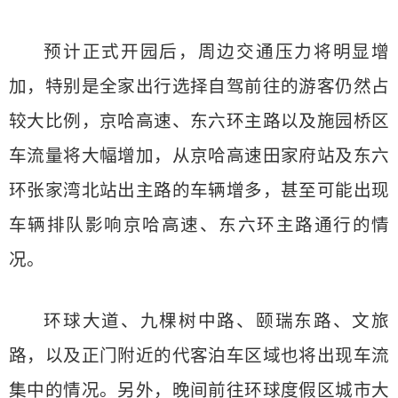
预计正式开园后，周边交通压力将明显增
加，特别是全家出行选择自驾前往的游客仍然占
较大比例，京哈高速、东六环主路以及施园桥区
车流量将大幅增加，从京哈高速田家府站及东六
环张家湾北站出主路的车辆增多，甚至可能出现
车辆排队影响京哈高速、东六环主路通行的情
况。
环球大道、九棵树中路、颐瑞东路、文旅
路，以及正门附近的代客泊车区域也将出现车流
集中的情况。另外，晚间前往环球度假区城市大