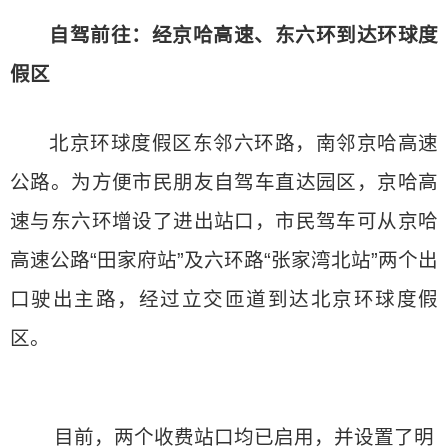
自驾前往：经京哈高速、东六环到达环球度
假区
北京环球度假区东邻六环路，南邻京哈高速
公路。为方便市民朋友自驾车直达园区，京哈高
速与东六环增设了进出站口，市民驾车可从京哈
高速公路“田家府站”及六环路“张家湾北站”两个出
口驶出主路，经过立交匝道到达北京环球度假
区。
目前，两个收费站口均已启用，并设置了明