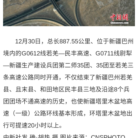
12月30日，总长887.55公里、位于新疆巴州
境内的G0612线若羌—民丰高速、G0711线尉犁
—新疆生产建设兵团第二师35团、35团至若羌三
条高速公路同时开通，不仅结束了新疆巴州若羌
县、且末县、和田地区民丰县三地及沿途8个兵
团团场不通高速的历史，也使新疆塔里木盆地高
速（一级）公路环线基本形成，环塔里木盆地出
行可提速20小时以上。
中新社发 确·胡热 摄 图片来源：CNSPHOTO