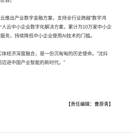
到区县。
云推出产业数字金融方案，支持全行业跨越“数字鸿
个人云中小企业数字化解决方案，累计为10万家中小企
服务，持续降低中小企业使用AI技术的门槛。
实体经济深度融合，是一份沉甸甸的历史使命。”沈抖
同迈进中国产业智能的新时代。”
【责任编辑：曹原青】