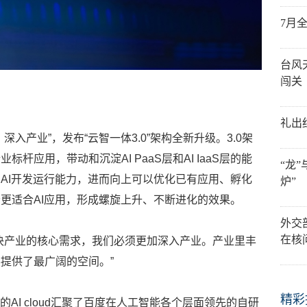
7月
台风
闯关
礼出
入产业”，发布“云智一体3.0”架构全新升级。3.0架
杆应用，带动和沉淀AI PaaS层和AI IaaS层的能
“龙
AI开发运行能力，进而向上可以优化已有应用、孵化
炉”
更适合AI应用，形成螺旋上升、不断进化的效果。
外交
在核
决产业的核心需求，我们必须更加深入产业。产业里丰
提供了最广阔的空间。”
精彩
S组成的AI cloud汇聚了百度在人工智能各个层面领先的自研