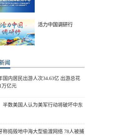
活力中国调研行
新闻
年国内居民出游人次34.63亿 出游总花
21万亿元
：半数美国人认为美军行动将破坏中东
牙称捣毁地中海大型偷渡网络 78人被捕