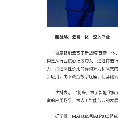
新战略：云智一体，深入产业
百度智能云基于新战略“云智一体，深
构是从行业核心场景切入，通过打造行业标
力，打造高性价比的异构算力和高效的
新应用，向下改造数字底座，使基础云
沈抖表示：“将来，为了智能化解
富的应用场景，为人工智能与云的发展
据了解，由AI IaaS和AI Paa