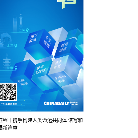
征程丨携手构建人类命运共同体 谱写和
展新篇章