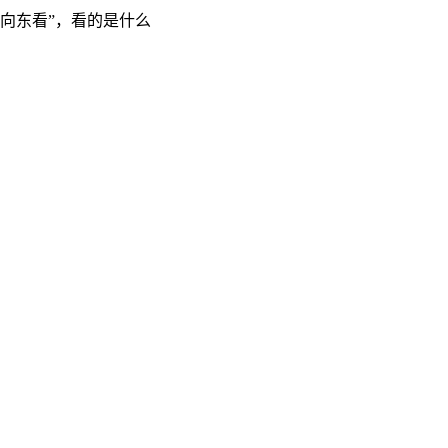
“向东看”，看的是什么