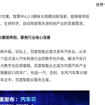
世界
0方案。智算中心1.0拥有大规模训练场景，能够做到低
脑、生命科学、自动驾驶等先进科创产业的发展需求。
发布重磅亮相，聚焦行业核心场景
全新升级。论坛上，百度智能云首次发布汽车云，从车
三个层次深入汽车制造行业的数字化升级，解决汽车行
三大数字化应用难题。百度智能云正成为中国汽车产业
销量前15的车厂，包括一汽、吉利、东风汽车等10家
源车企中，百度智能云服务五家。