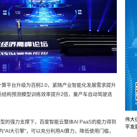
计算平台升级为百舸2.0，紧随产业智能化发展需求提升
白质结构预测模型训练效率提升2倍，量产车自动驾驶迭
伟大
的强力支撑下，百度智能云整体AI PaaS的能力得到
平发
化为“AI大引擎”，可以充分利用AI算力，降低使用门槛，