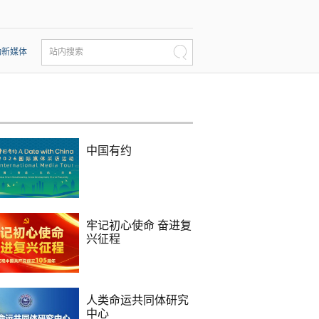
动新媒体
站内搜索
中国有约
牢记初心使命 奋进复
兴征程
人类命运共同体研究
中心