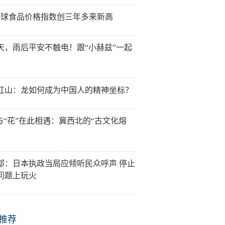
全球食品价格指数创三年多来新高
天，雨后平安不触电！跟“小赫兹”一起
红山：龙如何成为中国人的精神坐标？
”与“花”在此相遇：冀西北的“古文化熔
部：日本执政当局应倾听民众呼声 停止
问题上玩火
推荐