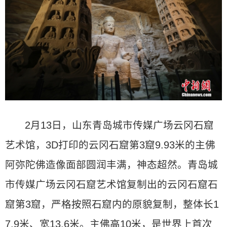
2月13日，山东青岛城市传媒广场云冈石窟
艺术馆，3D打印的云冈石窟第3窟9.93米的主佛
阿弥陀佛造像面部圆润丰满，神态超然。青岛城
市传媒广场云冈石窟艺术馆复制出的云冈石窟石
窟第3窟，严格按照石窟内的原貌复制，整体长1
7.9米、宽13.6米。主佛高10米，是世界上首次