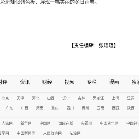
色彩斑斓似调色板，展现一幅美丽的冬日画卷。
【责任编辑：张瑨瑄】
时评
资讯
财经
视频
专栏
漫画
独
北京
天津
河北
山西
辽宁
吉林
黑龙江
上海
江苏
广东
广西
海南
重庆
四川
贵州
云南
西藏
陕西
人民网
新华网
中国网
国际在线
央视网
中国青年网
中国经
国军网
中国新闻网
人民政协网
法治网