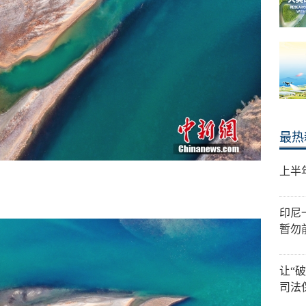
最热
上半
印尼
暂勿
让“
司法