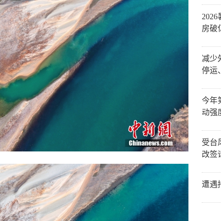
20
房破
减少
停运
今年
动强
受台
改签
遭遇