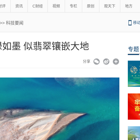
时评
资讯
C财经
视频
专栏
原创
观天下
地方
>>
科技要闻
移
如墨 似翡翠镶嵌大地
专题
分享