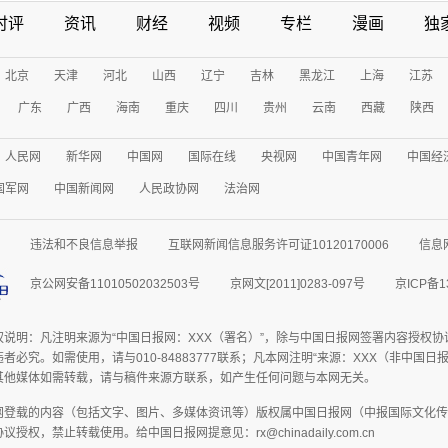
时评
资讯
财经
视频
专栏
漫画
独
北京
天津
河北
山西
辽宁
吉林
黑龙江
上海
江苏
广东
广西
海南
重庆
四川
贵州
云南
西藏
陕西
人民网
新华网
中国网
国际在线
央视网
中国青年网
中国经
国军网
中国新闻网
人民政协网
法治网
违法和不良信息举报
互联网新闻信息服务许可证10120170006
信息
京公网安备11010502032503号
京网文[2011]0283-097号
京ICP备1
权说明：凡注明来源为“中国日报网：XXX（署名）”，除与中国日报网签署内容授权
者必究。如需使用，请与010-84883777联系；凡本网注明“来源：XXX（非中国
其他媒体如需转载，请与稿件来源方联系，如产生任何问题与本网无关。
网登载的内容（包括文字、图片、多媒体资讯等）版权属中国日报网（中报国际文化传
授权，禁止转载使用。给中国日报网提意见：rx@chinadaily.com.cn