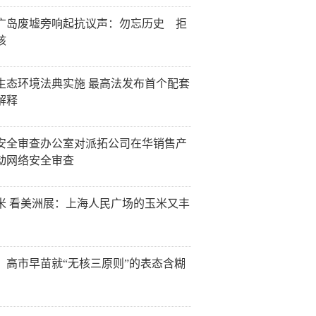
广岛废墟旁响起抗议声：勿忘历史 拒
核
生态环境法典实施 最高法发布首个配套
解释
安全审查办公室对派拓公司在华销售产
动网络安全审查
米 看美洲展：上海人民广场的玉米又丰
：高市早苗就“无核三原则”的表态含糊