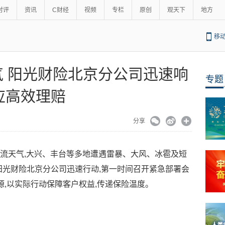
时评
资讯
C财经
视频
专栏
原创
观天下
地方
移
 阳光财险北京分公司迅速响
专题
应高效理赔
分享
对流天气,大兴、丰台等多地遭遇雷暴、大风、冰雹及短
阳光财险北京分公司迅速行动,第一时间召开紧急部署会
源,以实际行动保障客户权益,传递保险温度。