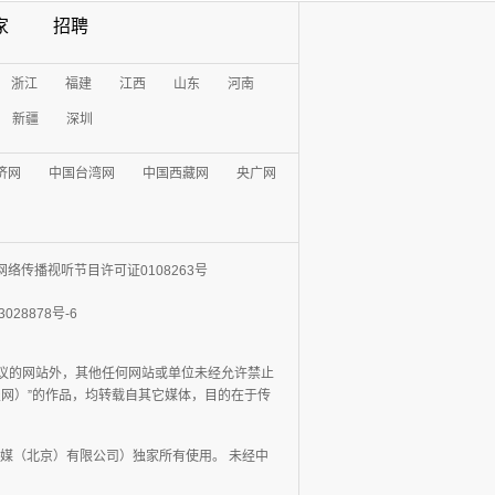
家
招聘
浙江
福建
江西
山东
河南
新疆
深圳
济网
中国台湾网
中国西藏网
央广网
网络传播视听节目许可证0108263号
3028878号-6
协议的网站外，其他任何网站或单位未经允许禁止
日报网）”的作品，均转载自其它媒体，目的在于传
媒（北京）有限公司）独家所有使用。 未经中