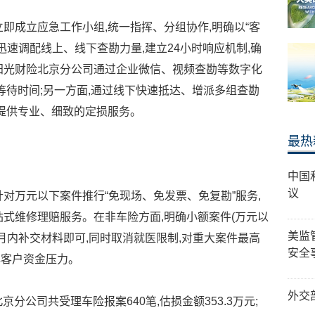
即成立应急工作小组,统一指挥、分组协作,明确以“客
迅速调配线上、线下查勘力量,建立24小时响应机制,确
阳光财险北京分公司通过企业微信、视频查勘等数字化
等待时间;另一方面,通过线下快速抵达、增派多组查勘
户提供专业、细致的定损服务。
最热
中国
议
对万元以下案件推行“免现场、免发票、免复勘”服务,
站式维修理赔服务。在非车险方面,明确小额案件(万元以
美监
月内补交材料即可,同时取消就医限制,对重大案件最高
安全
缓解客户资金压力。
外交
北京分公司共受理车险报案640笔,估损金额353.3万元;