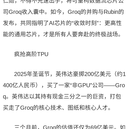
仁勋，不得不光速出手，将可重构数据流芯片公
司Groq收入囊中。如今，Groq的并购与Rubin的
发布，共同指明了AI芯片的“收敛时刻”：更高性
能的通用芯片，才是所有人要奔赴的终极战场。
疯抢高阶TPU
2025年圣诞节，英伟达豪掷200亿美元（约1
400亿人民币），买了一家“非GPU”公司——Gro
q。英伟达以其持有现金三分之一的巨资，打包
买走了Groq的核心技术、图纸和核心人才。
三个月前，Groq的估值还仅为69亿美元。如