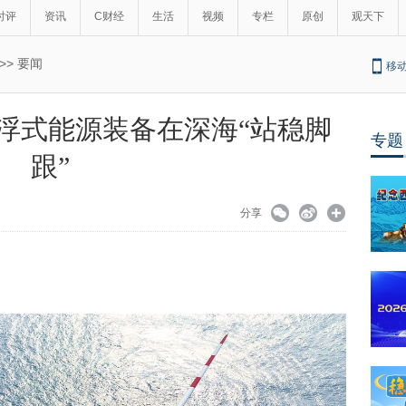
时评
资讯
C财经
生活
视频
专栏
原创
观天下
>>
要闻
移
 浮式能源装备在深海“站稳脚
专题
跟”
分享