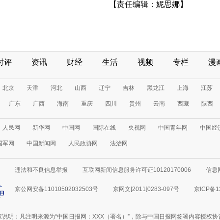
【责任编辑：妮思娜】
时评
资讯
财经
生活
视频
专栏
漫
北京
天津
河北
山西
辽宁
吉林
黑龙江
上海
江苏
广东
广西
海南
重庆
四川
贵州
云南
西藏
陕西
人民网
新华网
中国网
国际在线
央视网
中国青年网
中国经
国军网
中国新闻网
人民政协网
法治网
违法和不良信息举报
互联网新闻信息服务许可证10120170006
信息
京公网安备11010502032503号
京网文[2011]0283-097号
京ICP备1
权说明：凡注明来源为“中国日报网：XXX（署名）”，除与中国日报网签署内容授权