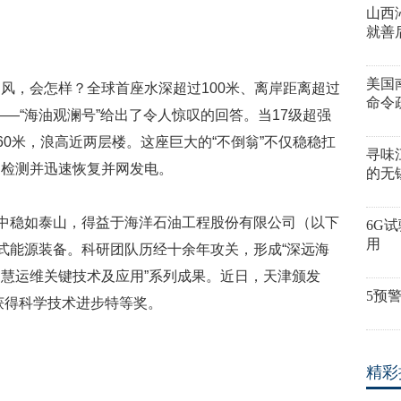
山西
就善
美国
风，会怎样？全球首座水深超过100米、离岸距离超过
命令
——“海油观澜号”给出了令人惊叹的回答。当17级超强
60米，浪高近两层楼。这座巨大的“不倒翁”不仅稳稳扛
寻味
动检测并迅速恢复并网发电。
的无
浪中稳如泰山，得益于海洋石油工程股份有限公司（以下
6G
用
浮式能源装备。科研团队历经十余年攻关，形成“深远海
慧运维关键技术及应用”系列成果。近日，天津颁发
5预
果获得科学技术进步特等奖。
精彩