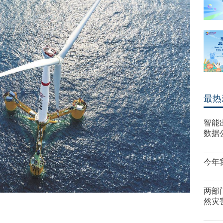
最热
智能
数据
今年
两部
然灾