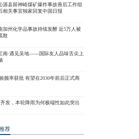
沁源县留神峪煤矿爆炸事故善后工作组
后相关事宜独家回复中国日报
南加州化学品事故持续发酵 近5万人被
疏散
江南·遇见吴地——国际友人品味舌尖上
锡
试验频率获批 有望在2030年前后正式商
警齐发，本轮降雨为何极端性如此突出
推荐