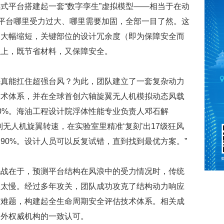
式平台搭建起一套“数字孪生”虚拟模型——相当于在动
。平台哪里受力过大、哪里需要加固，全部一目了然。这
目大幅缩短，关键部位的设计冗余度（即为保障安全而
以上，既节省材料，又保障安全。
否真能扛住超强台风？为此，团队建立了一套复杂动力
技术体系，并在全球首创六轴旋翼无人机模拟动态风载
0%。海油工程设计院浮体性能专业负责人邓石解
无人机旋翼转速，在实验室里精准‘复刻’出17级狂风
90%。设计人员可以反复试错，直到找到最优方案。”
挑战在于，预测平台结构在风浪中的受力情况时，传统
但太慢。经过多年攻关，团队成功攻克了结构动力响应
术难题，构建起全生命周期安全评估技术体系。相关成
内外权威机构的一致认可。