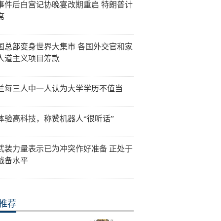
事件后白宫记协晚宴改期重启 特朗普计
席
国总部变身世界大集市 各国外交官和家
人道主义项目筹款
兰每三人中一人认为大学学历不值当
体验高科技，称赞机器人“很听话”
武装力量表示已为冲突作好准备 正处于
战备水平
推荐