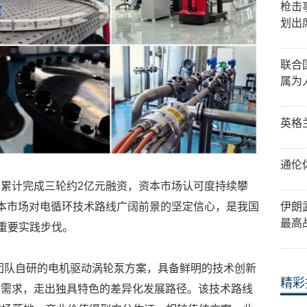
枪击
划出
联合
属为
英格
通伦
累计完成三轮约2亿元融资，资本市场认可度持续攀
了资本市场对电循环技术路线广阔前景的坚定信心，是我国
伊朗
最高
的重要实践步伐。
团队自研的电机驱动涡轮泵方案，具备鲜明的技术创新
精彩
道需求，走出独具特色的差异化发展路径。该技术路线