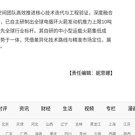
空间团队高效推进核心技术迭代与工程验证，深度融合
，已自主研制出全球电循环火箭发动机推力上限10吨
领先全球行业标杆。其自研的中小型运载火箭集低成
优势于一体，凭借差异化技术路线与精准市场定位，展
”
【责任编辑：妮思娜】
时评
资讯
财经
生活
视频
专栏
漫
北京
天津
河北
山西
辽宁
吉林
黑龙江
上海
江苏
广东
广西
海南
重庆
四川
贵州
云南
西藏
陕西