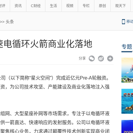
时评
资讯
C财经
生活
视频
专栏
原创
观天下
>>
头条
移
速电循环火箭商业化落地
专题
分享
司（以下简称“星火空间”）完成近亿元Pre-A轮融资。
投资，为公司技术攻坚、产能建设及商业化落地注入强
座组网、大型星座补网等市场需求，专注于以电循环液
提供一箭直达、快速响应的发射服务。公司以电循环液
，聚焦核心业务，力求通过颠覆性技术创新实现商业闭