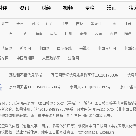
时评
资讯
财经
视频
专栏
漫画
独
北京
天津
河北
山西
辽宁
吉林
黑龙江
上海
江苏
广东
广西
海南
重庆
四川
贵州
云南
西藏
陕西
人民网
新华网
中国网
国际在线
央视网
中国青年网
中国经
国军网
中国新闻网
人民政协网
法治网
违法和不良信息举报
互联网新闻信息服务许可证10120170006
信息
京公网安备11010502032503号
京网文[2011]0283-097号
京ICP备1
权说明：凡注明来源为“中国日报网：XXX（署名）”，除与中国日报网签署内容授权
者必究。如需使用，请与010-84883777联系；凡本网注明“来源：XXX（非中国
其他媒体如需转载，请与稿件来源方联系，如产生任何问题与本网无关。
网登载的内容（包括文字、图片、多媒体资讯等）版权属中国日报网（中报国际文化传
授权，禁止转载使用。给中国日报网提意见：rx@chinadaily.com.cn