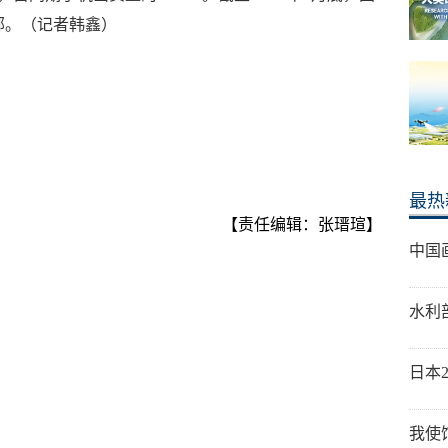
亿部。（记者韩鑫）
最热
【责任编辑：张瑨瑄】
中国
水利
日本
我使