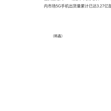
内市场5G手机出货量累计已达3.27
（韩鑫）