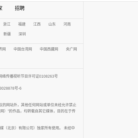
家
招聘
浙江
福建
江西
山东
河南
新疆
深圳
济网
中国台湾网
中国西藏网
央广网
网络传播视听节目许可证0108263号
3028878号-6
协议的网站外，其他任何网站或单位未经允许禁止
日报网）”的作品，均转载自其它媒体，目的在于传
媒（北京）有限公司）独家所有使用。 未经中