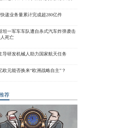
月快递业务量累计完成超280亿件
斯坦一军车车队遭自杀式汽车炸弹袭击
5人死亡
主导研发机械人助力国家航天任务
00亿欧元能否换来“欧洲战略自主”？
推荐