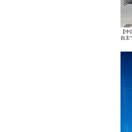
【中
自主”