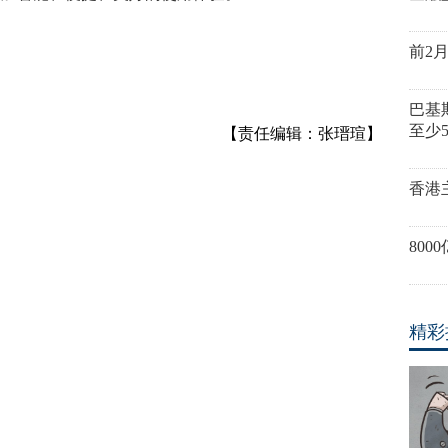
前2
巴基
至少
【责任编辑：张瑨瑄】
香港
80
精彩