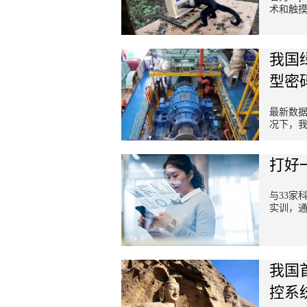
术和触
我国
型密
最新数
况下，我
打好
与33家
实训，
我国
控系