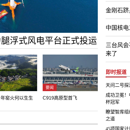
金刚石跻
中国核电
力腿浮式风电平台正式投运
三台风会
来了
即时报道
天问二号探
要闻
成功卫冕！中
千年窑火何以生生
C919高原型首飞
杯冠军
瞭望智库组
之道
45项国家