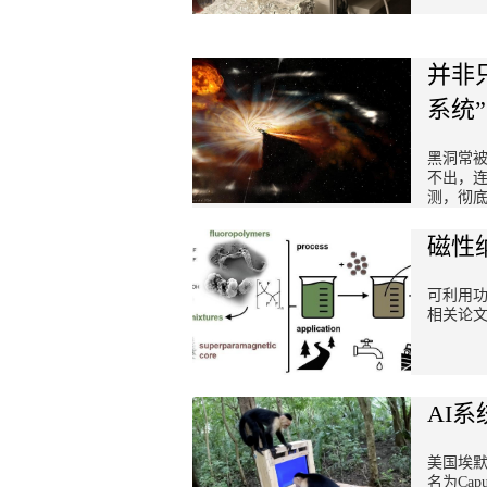
并非
系统”
黑洞常
不出，
测，彻
磁性
可利用
相关论
AI
美国埃
名为Ca