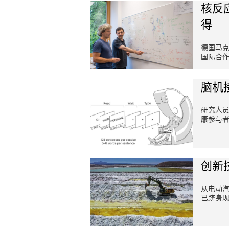
核反
得
德国马克
国际合
脑机
研究人员
康参与
创新
从电动
已跻身现