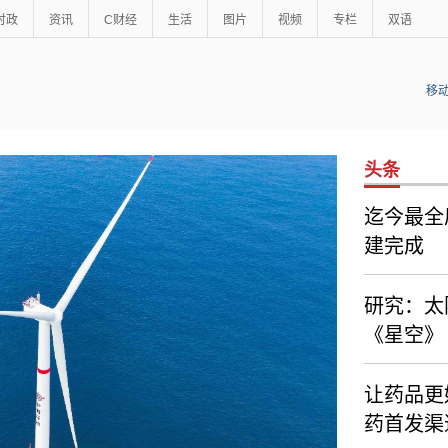
时政
资讯
C财经
生活
图片
视频
专栏
双语
移
头条
迄今最全
建完成
研究：太
《星空》
让药品更
药首发渠