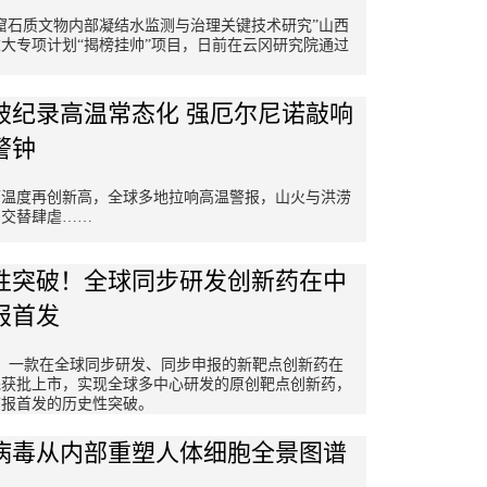
窟石质文物内部凝结水监测与治理关键技术研究”山西
大专项计划“揭榜挂帅”项目，日前在云冈研究院通过
破纪录高温常态化 强厄尔尼诺敲响
警钟
面温度再创新高，全球多地拉响高温警报，山火与洪涝
洲交替肆虐……
性突破！全球同步研发创新药在中
报首发
日，一款在全球同步研发、同步申报的新靶点创新药在
先获批上市，实现全球多中心研发的原创靶点创新药，
首报首发的历史性突破。
病毒从内部重塑人体细胞全景图谱