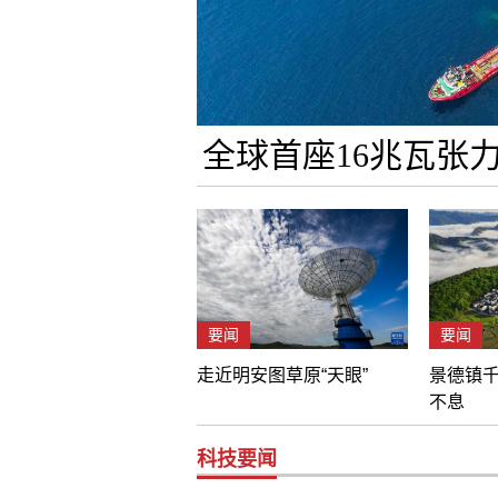
全球首座16兆瓦张
要闻
要闻
走近明安图草原“天眼”
景德镇
不息
科技要闻