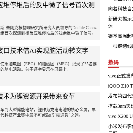
应堆停堆后的反中微子信号首次测
向着科技自
新研究揭示
运
斯·普朗克核物理研究所研究人员领导的Double Chooz
作组首次探测到核反应堆停堆后的残余反中微子信号。
镍基高温超
一根缝纫线
接口技术借AI实现脑活动转文字
数码
使用脑电图（EEG）和脑磁图（MEG）记录了35名健
者的脑电活动。句子逐字显示在屏幕上。
vivo正式发
iQOO Z10
技术为锂资源开采带来变革
发布第四代骁龙 
搭载3nm天
汽车到大型储能电站，锂作为充电电池的核心金属，早
代科技产业链中最不可或缺的“硬通货”之列。
vivo X200
小米发布影像科技