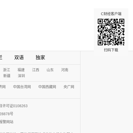
C财经客户端
扫码下载
栏
双语
独家
浙江
福建
江西
山东
河南
新疆
深圳
济网
中国台湾网
中国西藏网
央广网
许可证0108263
28878号
0报警网站