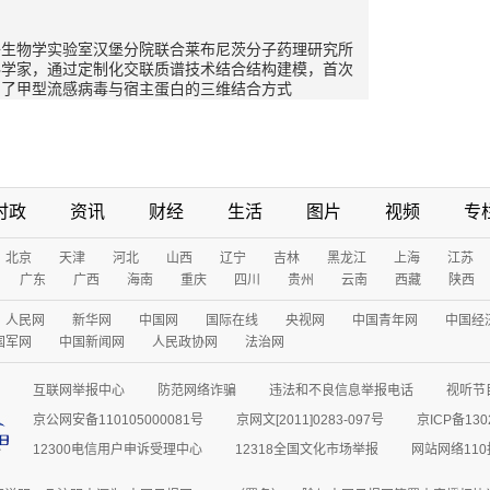
子生物学实验室汉堡分院联合莱布尼茨分子药理研究所
科学家，通过定制化交联质谱技术结合结构建模，首次
测了甲型流感病毒与宿主蛋白的三维结合方式
时政
资讯
财经
生活
图片
视频
专
北京
天津
河北
山西
辽宁
吉林
黑龙江
上海
江苏
广东
广西
海南
重庆
四川
贵州
云南
西藏
陕西
人民网
新华网
中国网
国际在线
央视网
中国青年网
中国经
国军网
中国新闻网
人民政协网
法治网
互联网举报中心
防范网络诈骗
违法和不良信息举报电话
视听节目
京公网安备110105000081号
京网文[2011]0283-097号
京ICP备130
12300电信用户申诉受理中心
12318全国文化市场举报
网站网络11