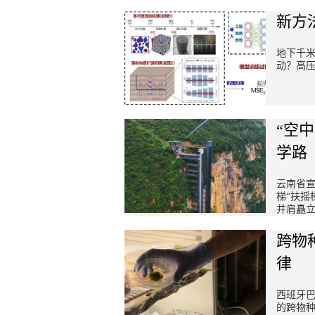
新方
地下千
动？高
“空
学路
云南省宣
梯“扶摇
并肩矗
跨物
律
西班牙
的跨物