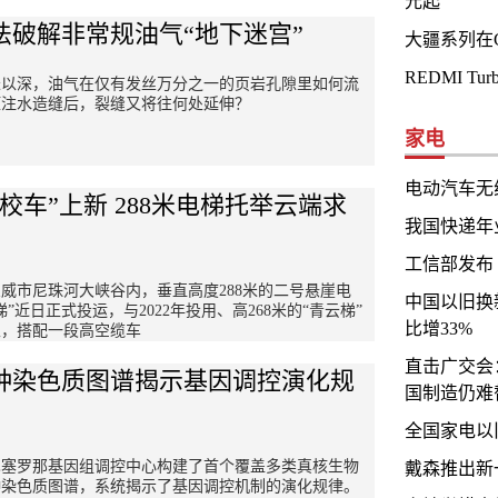
元起
法破解非常规油气“地下迷宫”
大疆系列在
REDMI Tu
米以深，油气在仅有发丝万分之一的页岩孔隙里如何流
压注水造缝后，裂缝又将往何处延伸？
家电
电动汽车无
中校车”上新 288米电梯托举云端求
我国快递年
工信部发布《
威市尼珠河大峡谷内，垂直高度288米的二号悬崖电
中国以旧换
梯”近日正式投运，与2022年投用、高268米的“青云梯”
比增33%
立，搭配一段高空缆车
直击广交会
种染色质图谱揭示基因调控演化规
国制造仍难
全国家电以
巴塞罗那基因组调控中心构建了首个覆盖多类真核生物
戴森推出新
种染色质图谱，系统揭示了基因调控机制的演化规律。