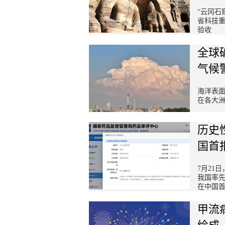
“云冈石
省科技重
验收
全球
气候
海洋表
在各大
历史
国首
7月21
我国率
在中国
甲流